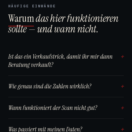
HÄUFIGE EINWÄNDE
Warum
das hier funktionieren
sollte — und wann nicht.
Ist das ein Verkaufstrick, damit ihr mir dann
+
Beratung verkauft?
Nein. Sie können den Report nutzen, selbst
Wie genau sind die Zahlen wirklich?
+
umsetzen, an Ihre IT weiterreichen, ausdrucken und
ins Aktenregal stellen — was immer Sie wollen. Wir
Für ein 20-Sekunden-Tool: überraschend solide. Wir
verkaufen keine KI-Beratung. Wenn Sie Hilfe bei der
Wann funktioniert der Scan nicht gut?
+
liefern einen Korridor, keine Punktschätzung. Unsere
Umsetzung brauchen, gibt's uns — aber der Report
bisherigen Scans haben bei Kunden, die
steht für sich.
Wenn Ihre Website nichts über Ihr Geschäft verrät.
anschließend umgesetzt haben, typischerweise 70–
Was passiert mit meinen Daten?
+
Eine reine Visitenkarten-Seite ohne