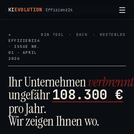
☰
KI
EVOLUTION
/
Effizienz24
★
B2B TOOL
·
DACH
·
KOSTENLOS
EFFIZIENZ24
· ISSUE NR.
01 · APRIL
2026
Ihr Unternehmen
verbrennt
108.300 €
ungefähr
pro Jahr.
Wir zeigen Ihnen wo.